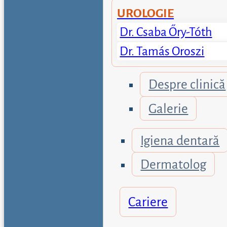
UROLOGIE
Dr. Csaba Őry-Tóth
Dr. Tamás Oroszi
Despre clinică
Galerie
Igiena dentară
Dermatolog
Cariere