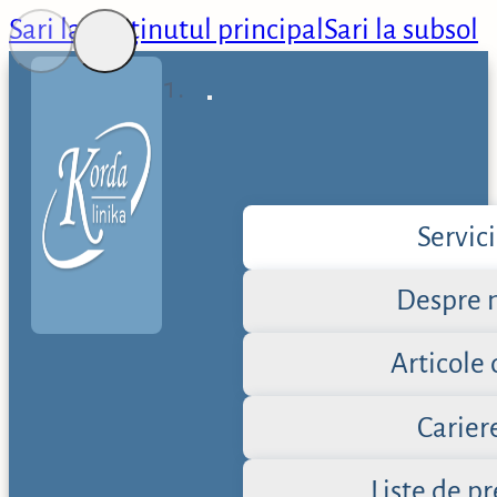
Sari la conținutul principal
Sari la subsol
Servici
Despre 
Articole 
Carier
Liste de pr