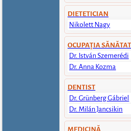
DIETETICIAN
Nikolett Nagy
OCUPAȚIA SĂNĂTA
Dr. István Szemerédi
Dr. Anna Kozma
DENTIST
Dr. Grünberg Gábriel
Dr. Milán Jancsikin
MEDICINĂ 