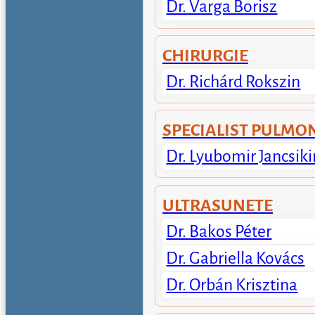
Dr. Varga Borisz
CHIRURGIE
Dr. Richárd Rokszin
SPECIALIST PULMO
Dr. Lyubomir Jancsiki
ULTRASUNETE
Dr. Bakos Péter
Dr. Gabriella Kovács
Dr. Orbán Krisztina