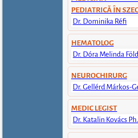
PEDIATRICĂ ÎN SZE
Dr. Dominika Réfi
HEMATOLOG
Dr. Dóra Melinda Föl
NEUROCHIRURG
Dr. Gellérd Márkos-G
MEDIC LEGIST
Dr. Katalin Kovács Ph