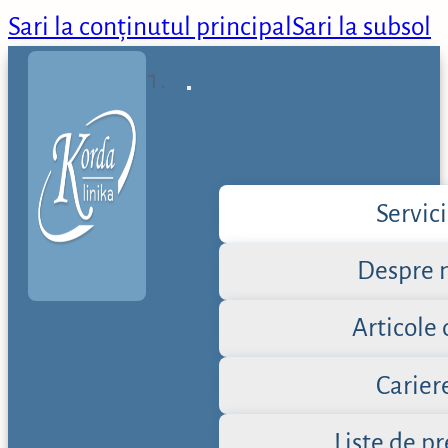
Sari la conținutul principal
Sari la subsol
Servici
Despre 
Articole 
Carier
Liste de pr