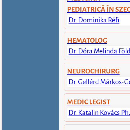
PEDIATRICĂ ÎN SZE
Dr. Dominika Réfi
HEMATOLOG
Dr. Dóra Melinda Föl
NEUROCHIRURG
Dr. Gellérd Márkos-G
MEDIC LEGIST
Dr. Katalin Kovács Ph