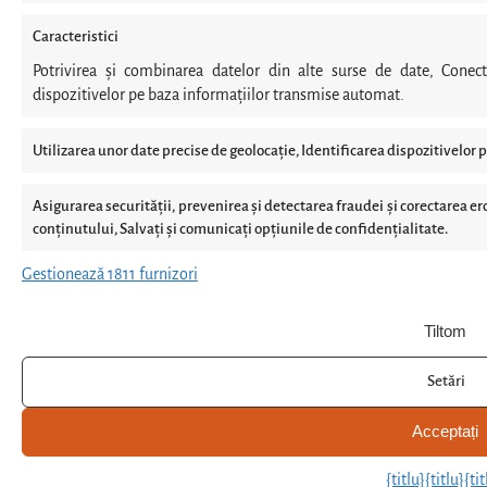
Caracteristici
Potrivirea și combinarea datelor din alte surse de date, Conect
dispozitivelor pe baza informațiilor transmise automat.
Utilizarea unor date precise de geolocație, Identificarea dispozitivelor p
Asigurarea securității, prevenirea și detectarea fraudei și corectarea eror
conținutului, Salvați și comunicați opțiunile de confidențialitate.
Gestionează 1811 furnizori
Tiltom
Setări
Acceptați
{titlu}
{titlu}
{tit