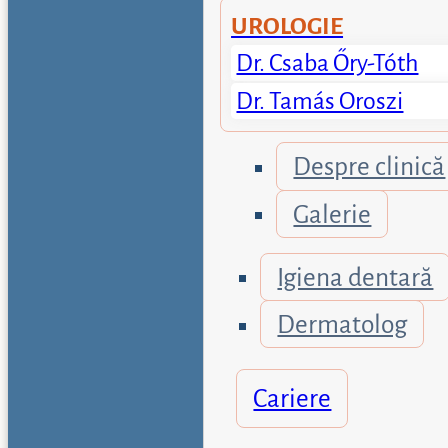
UROLOGIE
Dr. Csaba Őry-Tóth
Dr. Tamás Oroszi
Despre clinică
Galerie
Igiena dentară
Dermatolog
Cariere