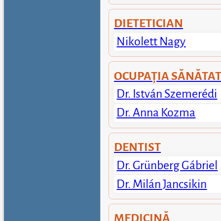
DIETETICIAN
Nikolett Nagy
OCUPAȚIA SĂNĂTA
Dr. István Szemerédi
Dr. Anna Kozma
DENTIST
Dr. Grünberg Gábriel
Dr. Milán Jancsikin
MEDICINĂ 