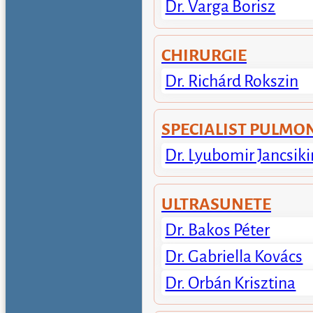
Dr. Varga Borisz
CHIRURGIE
Dr. Richárd Rokszin
SPECIALIST PULMO
Dr. Lyubomir Jancsiki
ULTRASUNETE
Dr. Bakos Péter
Dr. Gabriella Kovács
Dr. Orbán Krisztina