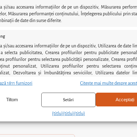
a și/sau accesarea informațiilor de pe un dispozitiv, Măsurarea perfor
lor, Măsurarea performanței conținutului, Înțelegerea publicului prin stat
binații de date din surse diferite.
spre clinică
ing
lerie
a și/sau accesarea informațiilor de pe un dispozitiv, Utilizarea de date li
a selecta publicitatea, Crearea profilurilor pentru publicitate personal
rea profilurilor pentru selectarea publicității personalizate, Crearea profil
na dentară
ținut personalizat, Utilizarea profilurilor pentru selectarea conțin
lizat, Dezvoltarea și îmbunătățirea serviciilor, Utilizarea datelor li
matolog
a selecta conținutul.
ază 1811 furnizori
Citește mai multe despre aces
istici
Me
Tiltom
Acceptați
Setări
irea și combinarea datelor din alte surse de date, Conectarea mai
re
 dispozitive, Identificarea dispozitivelor pe baza informațiilor
{titlu}
{titlu}
{titlu}
ise automat.
area unor date precise de geolocație, Identificarea dispozitivelor p