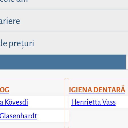
ariere
de prețuri
OG
IGIENA DENTARĂ
ya Kövesdi
Henrietta Vass
 Glasenhardt