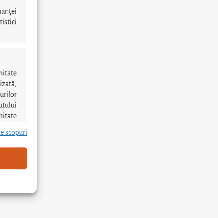
manței
istici
mitate
izată,
urilor
utului
mitate
te scopuri
reu activ
e baza