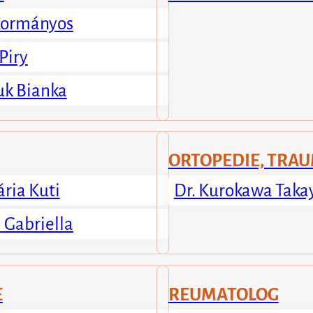
Kormányos
 Piry
uk Bianka
ORTOPEDIE, TRA
ria Kuti
Dr. Kurokawa Taka
 Gabriella
E
REUMATOLOG