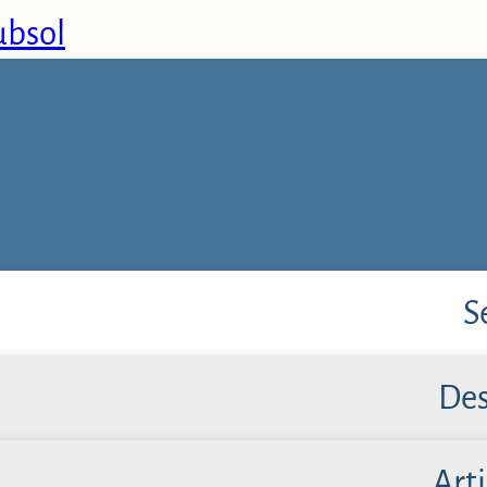
subsol
S
Des
Arti