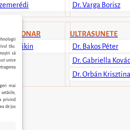
 Szemerédi
Dr. Varga Borisz
T PULMONAR
ULTRASUNETE
ehnologii
r Jancsikin
Dr. Bakos Péter
ivul tău.
noștri să
Dr. Gabriella Ková
uri unice
tragerea
Dr. Orbán Krisztin
geri mai
setările,
a privind
ea de jos