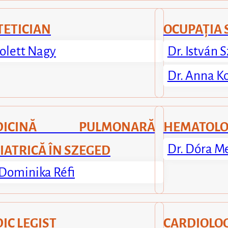
TETICIAN
OCUPAȚIA 
olett Nagy
Dr. István
Dr. Anna 
DICINĂ PULMONARĂ
HEMATOL
Dr. Dóra M
IATRICĂ ÎN SZEGED
 Dominika Réfi
IC LEGIST
CARDIOLO