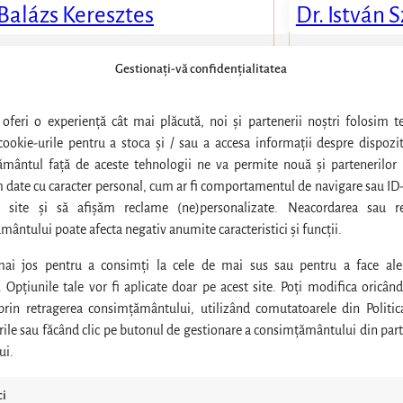
 Balázs Keresztes
Dr. István
Gestionați-vă confidențialitatea
RURGIE
SPECIALIS
 oferi o experiență cât mai plăcută, noi și partenerii noștri folosim t
 Richárd Rokszin
Dr. Lyubomi
ookie-urile pentru a stoca și / sau a accesa informații despre dispozit
mântul față de aceste tehnologii ne va permite nouă și partenerilor 
 date cu caracter personal, cum ar fi comportamentul de navigare sau ID-
 site și să afișăm reclame (ne)personalizate. Neacordarea sau re
ântului poate afecta negativ anumite caracteristici și funcții.
mai jos pentru a consimți la cele de mai sus sau pentru a face ale
. Opțiunile tale vor fi aplicate doar pe acest site. Poți modifica oricând 
 prin retragerea consimțământului, utilizând comutatoarele din Politic
LOGIE
ile sau făcând clic pe butonul de gestionare a consimțământului din part
ui.
 Csaba Őry-Tóth
ci
 Tamás Oroszi