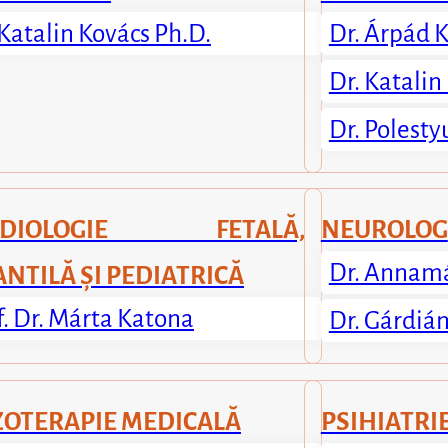
 Katalin Kovács Ph.D.
Dr. Árpád 
Dr. Katalin
Dr. Polesty
RDIOLOGIE FETALĂ,
NEUROLOG
Dr. Annamá
ANTILĂ ȘI PEDIATRICĂ
f. Dr. Márta Katona
Dr. Gárdián
OTERAPIE MEDICALĂ
PSIHIATRI