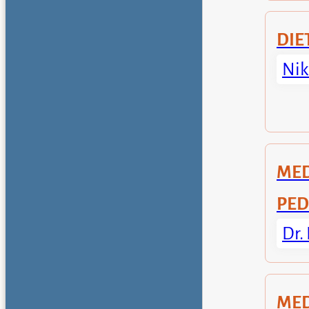
DIE
Nik
ME
PED
Dr.
MED