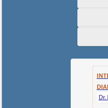
INT
DIA
Dr.