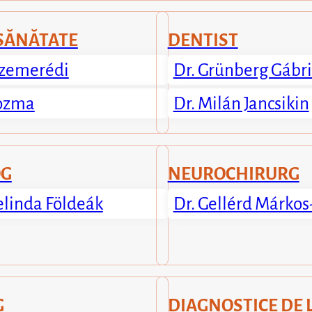
SĂNĂTATE
DENTIST
 Szemerédi
Dr. Grünberg Gábri
Kozma
Dr. Milán Jancsikin
OG
NEUROCHIRURG
elinda Földeák
Dr. Gellérd Márkos
G
DIAGNOSTICE DE