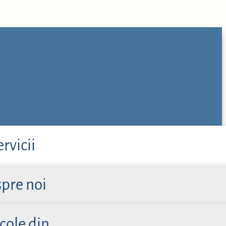
ervicii
pre noi
cole din