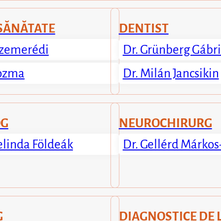
SĂNĂTATE
DENTIST
 Szemerédi
Dr. Grünberg Gábri
Kozma
Dr. Milán Jancsikin
OG
NEUROCHIRURG
elinda Földeák
Dr. Gellérd Márkos
G
DIAGNOSTICE DE