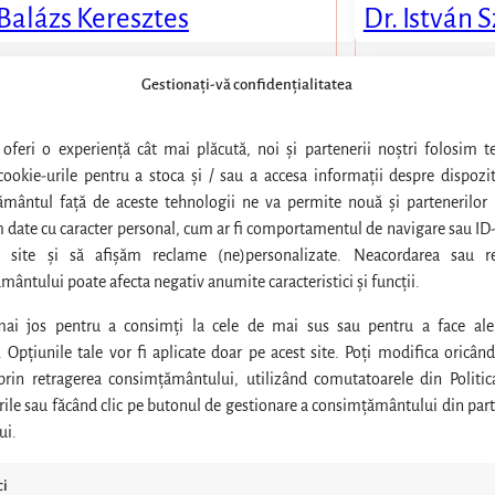
 Balázs Keresztes
Dr. István
Gestionați-vă confidențialitatea
RURGIE
SPECIALIS
 oferi o experiență cât mai plăcută, noi și partenerii noștri folosim t
 Richárd Rokszin
Dr. Lyubomi
ookie-urile pentru a stoca și / sau a accesa informații despre dispozit
mântul față de aceste tehnologii ne va permite nouă și partenerilor 
 date cu caracter personal, cum ar fi comportamentul de navigare sau ID-
 site și să afișăm reclame (ne)personalizate. Neacordarea sau re
ântului poate afecta negativ anumite caracteristici și funcții.
mai jos pentru a consimți la cele de mai sus sau pentru a face ale
. Opțiunile tale vor fi aplicate doar pe acest site. Poți modifica oricând 
 prin retragerea consimțământului, utilizând comutatoarele din Politic
LOGIE
ile sau făcând clic pe butonul de gestionare a consimțământului din part
ui.
 Csaba Őry-Tóth
ci
 Tamás Oroszi