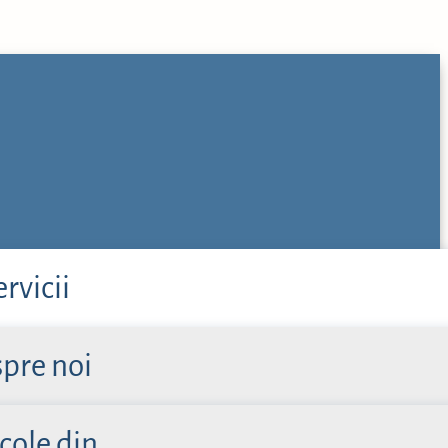
ervicii
pre noi
cole din