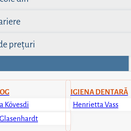
ariere
de prețuri
OG
IGIENA DENTARĂ
ya Kövesdi
Henrietta Vass
 Glasenhardt