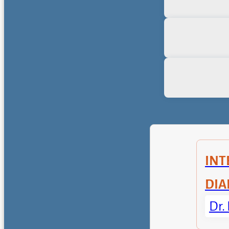
INT
DIA
Dr.