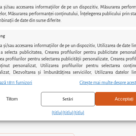
a și/sau accesarea informațiilor de pe un dispozitiv, Măsurarea perfor
lor, Măsurarea performanței conținutului, Înțelegerea publicului prin stat
binații de date din surse diferite.
spre clinică
ing
lerie
a și/sau accesarea informațiilor de pe un dispozitiv, Utilizarea de date li
a selecta publicitatea, Crearea profilurilor pentru publicitate personal
rea profilurilor pentru selectarea publicității personalizate, Crearea profil
na dentară
ținut personalizat, Utilizarea profilurilor pentru selectarea conțin
lizat, Dezvoltarea și îmbunătățirea serviciilor, Utilizarea datelor li
matolog
a selecta conținutul.
ază 1811 furnizori
Citește mai multe despre aces
istici
Me
Tiltom
Acceptați
Setări
irea și combinarea datelor din alte surse de date, Conectarea mai
re
 dispozitive, Identificarea dispozitivelor pe baza informațiilor
{titlu}
{titlu}
{titlu}
ise automat.
area unor date precise de geolocație, Identificarea dispozitivelor p