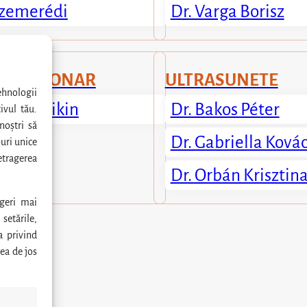
 Szemerédi
Dr. Varga Borisz
T PULMONAR
ULTRASUNETE
ehnologii
r Jancsikin
Dr. Bakos Péter
ivul tău.
noștri să
Dr. Gabriella Ková
uri unice
tragerea
Dr. Orbán Krisztin
geri mai
setările,
a privind
ea de jos