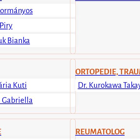
Kormányos
 Piry
uk Bianka
ORTOPEDIE, TRA
ria Kuti
Dr. Kurokawa Taka
 Gabriella
E
REUMATOLOG