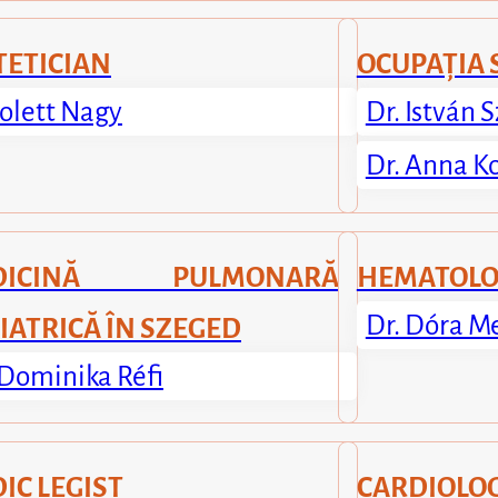
TETICIAN
OCUPAȚIA 
olett Nagy
Dr. István
Dr. Anna 
DICINĂ PULMONARĂ
HEMATOL
Dr. Dóra M
IATRICĂ ÎN SZEGED
 Dominika Réfi
IC LEGIST
CARDIOLO