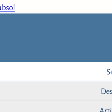
subsol
S
Des
Arti