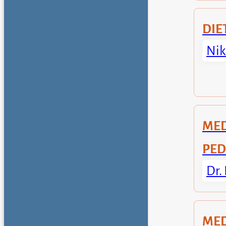
DIE
Nik
ME
PED
Dr.
MED