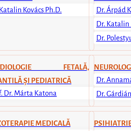
 Katalin Kovács Ph.D.
Dr. Árpád 
Dr. Katalin
Dr. Polesty
RDIOLOGIE FETALĂ,
NEUROLOG
Dr. Annamá
ANTILĂ ȘI PEDIATRICĂ
f. Dr. Márta Katona
Dr. Gárdián
OTERAPIE MEDICALĂ
PSIHIATRI