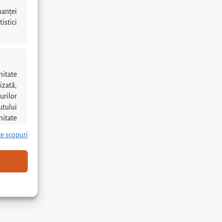
manței
istici
mitate
izată,
urilor
utului
mitate
te scopuri
reu activ
e baza