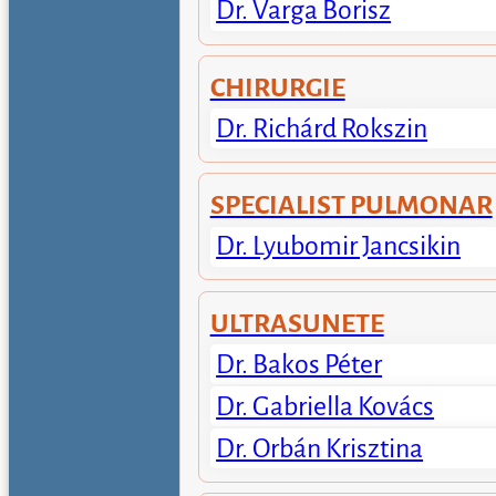
Dr. Varga Borisz
CHIRURGIE
Dr. Richárd Rokszin
SPECIALIST PULMONAR
Dr. Lyubomir Jancsikin
ULTRASUNETE
Dr. Bakos Péter
Dr. Gabriella Kovács
Dr. Orbán Krisztina