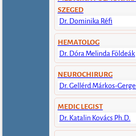
SZEGED
Dr. Dominika Réfi
HEMATOLOG
Dr. Dóra Melinda Földeák
NEUROCHIRURG
Dr. Gellérd Márkos-Gerge
MEDIC LEGIST
Dr. Katalin Kovács Ph.D.