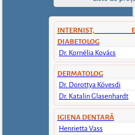
INTERNIST, END
DIABETOLOG
Dr. Kornélia Kovács
DERMATOLOG
Dr. Dorottya Kövesdi
Dr. Katalin Glasenhardt
IGIENA DENTARĂ
Henrietta Vass