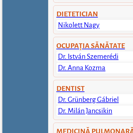
DIETETICIAN
Nikolett Nagy
OCUPAȚIA SĂNĂTATE
Dr. István Szemerédi
Dr. Anna Kozma
DENTIST
Dr. Grünberg Gábriel
Dr. Milán Jancsikin
MEDICINĂ PULMONARĂ 