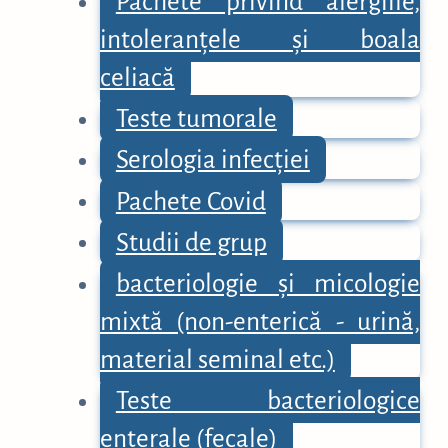
Pachete privind alergiile,
intoleranțele și boala
celiacă
Teste tumorale
Serologia infecției
Pachete Covid
Studii de grup
bacteriologie și micologie
mixtă (non-enterică - urină,
material seminal etc.)
Teste bacteriologice
enterale (fecale)