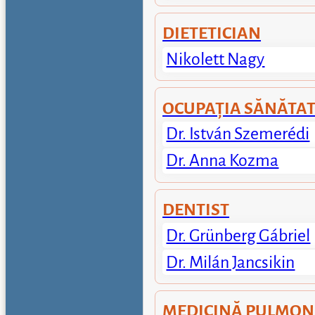
DIETETICIAN
Nikolett Nagy
OCUPAȚIA SĂNĂTA
Dr. István Szemerédi
Dr. Anna Kozma
DENTIST
Dr. Grünberg Gábriel
Dr. Milán Jancsikin
MEDICINĂ PULMONA