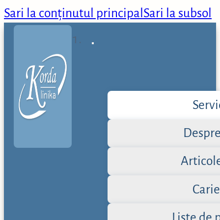
Sari la conținutul principal
Sari la subsol
Servi
Despre
Articol
Carie
Liste de 