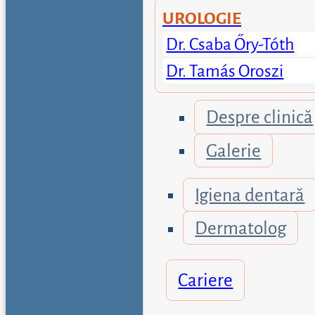
UROLOGIE
Dr. Csaba Őry-Tóth
Dr. Tamás Oroszi
Despre clinică
Galerie
Igiena dentară
Dermatolog
Cariere