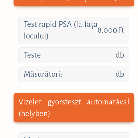
Test rapid PSA (la fața
8.000
Ft
locului)
Teste:
db
Măsurători:
db
Vizelet gyorsteszt automatával
(helyben)