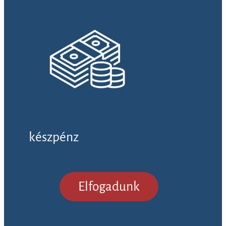
készpénz
Elfogadunk