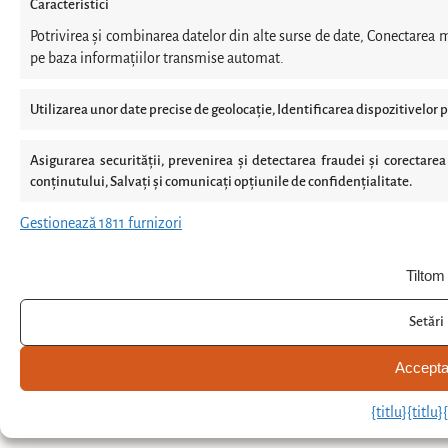
Caracteristici
Potrivirea și combinarea datelor din alte surse de date, Conectarea m
pe baza informațiilor transmise automat.
Utilizarea unor date precise de geolocație, Identificarea dispozitivelor p
Asigurarea securității, prevenirea și detectarea fraudei și corectarea 
conținutului, Salvați și comunicați opțiunile de confidențialitate.
Gestionează 1811 furnizori
Tiltom
Setări
Accepta
Rezervare prin telefon
{titlu}
{titlu}