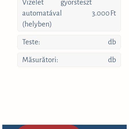
Vizelet gyorsteszt
automatával
3.000
Ft
(helyben)
Teste:
db
Măsurători:
db