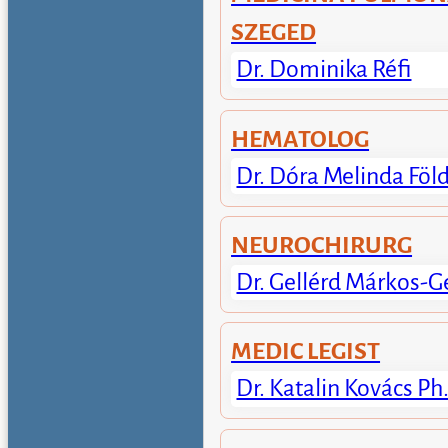
SZEGED
Dr. Dominika Réfi
HEMATOLOG
Dr. Dóra Melinda Föl
NEUROCHIRURG
Dr. Gellérd Márkos-G
MEDIC LEGIST
Dr. Katalin Kovács Ph