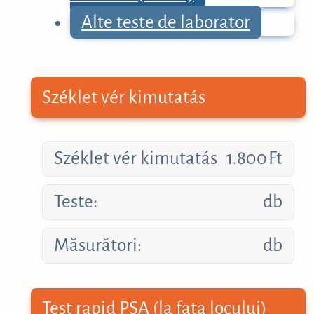
Alte teste de laborator
Széklet vér kimutatás
Széklet vér kimutatás
1.800
Ft
Teste:
db
Măsurători:
db
Test rapid PSA (la fața locului)