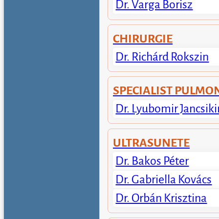
Dr. Varga Borisz
CHIRURGIE
Dr. Richárd Rokszin
SPECIALIST PULMO
Dr. Lyubomir Jancsiki
ULTRASUNETE
Dr. Bakos Péter
Dr. Gabriella Kovács
Dr. Orbán Krisztina