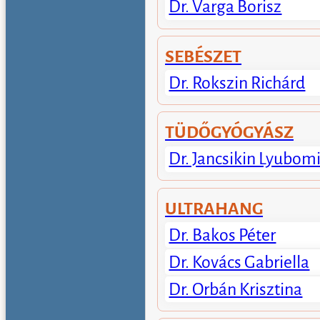
Dr. Varga Borisz
SEBÉSZET
Dr. Rokszin Richárd
TÜDŐGYÓGYÁSZ
Dr. Jancsikin Lyubomi
ULTRAHANG
Dr. Bakos Péter
Dr. Kovács Gabriella
Dr. Orbán Krisztina