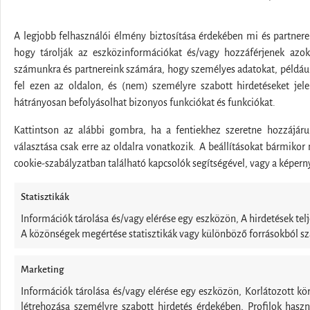
A legjobb felhasználói élmény biztosítása érdekében mi és partnere
hogy tárolják az eszközinformációkat és/vagy hozzáférjenek azok
számunkra és partnereink számára, hogy személyes adatokat, például
fel ezen az oldalon, és (nem) személyre szabott hirdetéseket je
hátrányosan befolyásolhat bizonyos funkciókat és funkciókat.
Kattintson az alábbi gombra, ha a fentiekhez szeretne hozzájáru
választása csak erre az oldalra vonatkozik. A beállításokat bármikor 
cookie-szabályzatban található kapcsolók segítségével, vagy a képerny
Statisztikák
Információk tárolása és/vagy elérése egy eszközön, A hirdetések t
A közönségek megértése statisztikák vagy különböző forrásokból s
Marketing
Információk tárolása és/vagy elérése egy eszközön, Korlátozott kör
létrehozása személyre szabott hirdetés érdekében, Profilok haszn