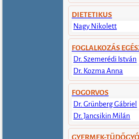
DIETETIKUS
Nagy Nikolett
FOGLALKOZÁS EGÉ
Dr. Szemerédi István
Dr. Kozma Anna
FOGORVOS
Dr. Grünberg Gábriel
Dr. Jancsikin Milán
GYERMEK-TÜDŐGYÓ