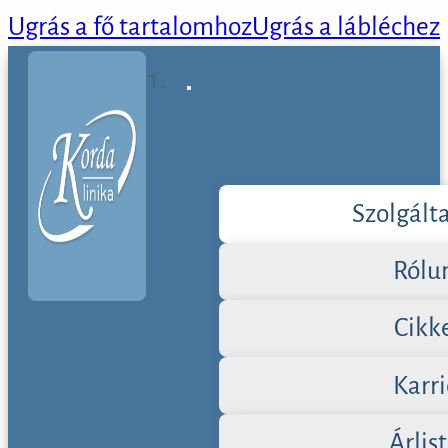
Ugrás a fő tartalomhoz
Ugrás a lábléchez
Szolgált
Rólu
Cikk
Karri
Árlis