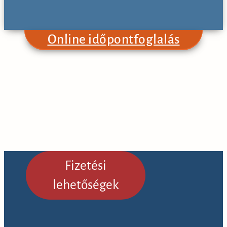
UROLÓGIA
Dr. Őry-Tóth Csab
Online időpontfoglalás
Dr. Oroszi Tamás
Fizetési
lehetőségek