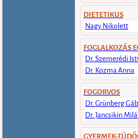
DIETETIKUS
Nagy Nikolett
FOGLALKOZÁS 
Dr. Szemerédi Is
Dr. Kozma Anna
FOGORVOS
Dr. Grünberg Gáb
Dr. Jancsikin Mil
GYERMEK-TÜDŐ