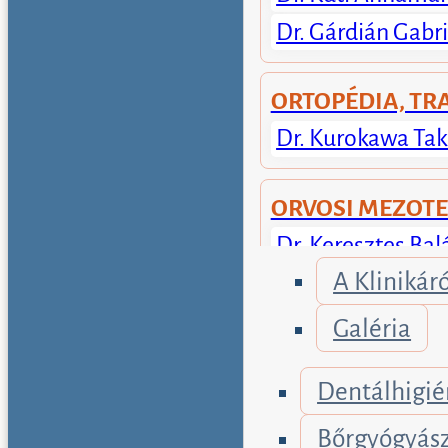
Dr. Gárdián Gabri
ORTOPÉDIA, T
Dr. Kurokawa Tak
ORVOSI MEZOT
Dr. Keresztes Bal
A Klinikáró
PSZICHIÁTRIA
Galéria
Dr. Szemerédi Is
Dentálhigié
REUMATOLÓGU
Bőrgyógyás