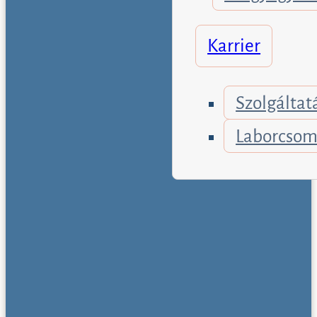
Dr. Varga Borisz
Karrier
SEBÉSZET
Dr. Rokszin Richá
Szolgáltat
TÜDŐGYÓGYÁS
Laborcso
Dr. Jancsikin Lyu
ULTRAHANG
Dr. Bakos Péter
Dr. Kovács Gabrie
Dr. Orbán Kriszti