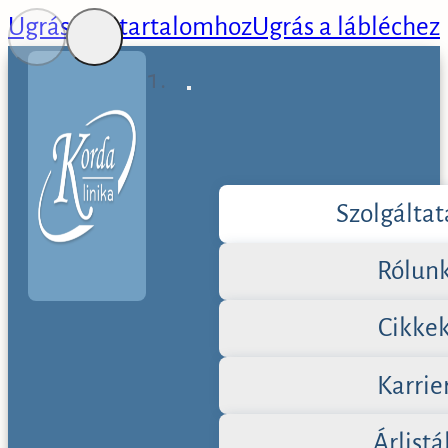
Ugrás a fő tartalomhoz
Ugrás a lábléchez
Szolgálta
Rólun
Cikke
Karrie
Árlistá