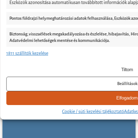
Eszközök azonosítása automatikusan továbbított információk alapj
Pontos földrajzi helymeghatározási adatok felhasználása, Eszközök azon
Biztonság, visszaélések megakadályozása és észlelése, hibajavítás, Hi
Adatvédelmi lehetőségek mentése és kommunikációja.
1811 szállítók kezelése
Tiltom
Beállítások
Elfogadom
Cookie / süti kezelési tájékoztató
Adatkez