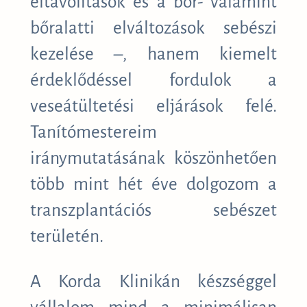
eltávolítások és a bőr- valamint
bőralatti elváltozások sebészi
kezelése –, hanem kiemelt
érdeklődéssel fordulok a
veseátültetési eljárások felé.
Tanítómestereim
iránymutatásának köszönhetően
több mint hét éve dolgozom a
transzplantációs sebészet
területén.
A Korda Klinikán készséggel