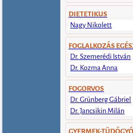
DIETETIKUS
Nagy Nikolett
FOGLALKOZÁS EGÉ
Dr. Szemerédi István
Dr. Kozma Anna
FOGORVOS
Dr. Grünberg Gábriel
Dr. Jancsikin Milán
GYERMEK-TÜDŐGYÓ