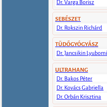
Dr. Varga Borisz
SEBÉSZET
Dr. Rokszin Richárd
TÜDŐGYÓGYÁSZ
Dr. Jancsikin Lyubomi
ULTRAHANG
Dr. Bakos Péter
Dr. Kovács Gabriella
Dr. Orbán Krisztina