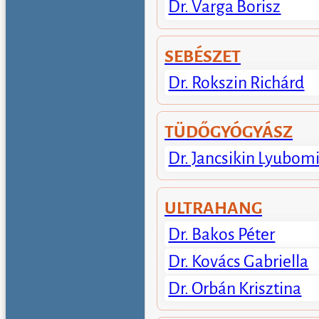
Dr. Varga Borisz
SEBÉSZET
Dr. Rokszin Richárd
TÜDŐGYÓGYÁSZ
Dr. Jancsikin Lyubomi
ULTRAHANG
Dr. Bakos Péter
Dr. Kovács Gabriella
Dr. Orbán Krisztina