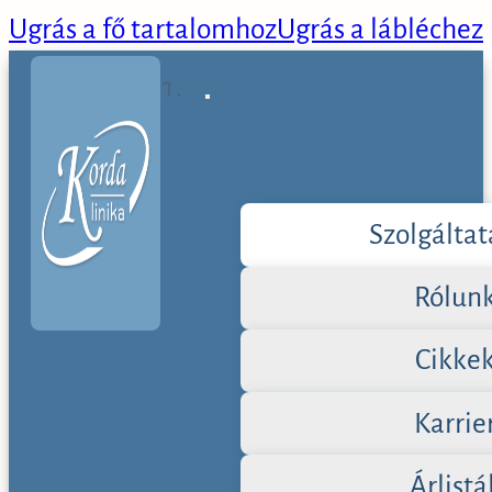
Ugrás a fő tartalomhoz
Ugrás a lábléchez
Szolgálta
Rólun
Cikke
Karrie
Árlistá