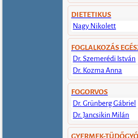
DIETETIKUS
Nagy Nikolett
FOGLALKOZÁS EGÉ
Dr. Szemerédi István
Dr. Kozma Anna
FOGORVOS
Dr. Grünberg Gábriel
Dr. Jancsikin Milán
GYERMEK-TÜDŐGYÓ